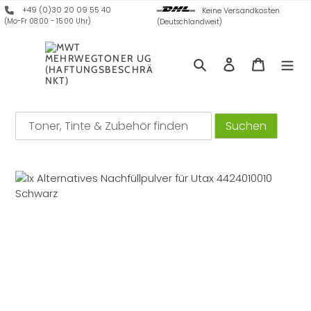
Direkt
+49 (0)30 20 09 55 40
Keine Versandkosten
zum
(Mo-Fr 08:00 - 15:00 Uhr)
(Deutschlandweit)
Inhalt
Suchen
Einloggen
Warenko