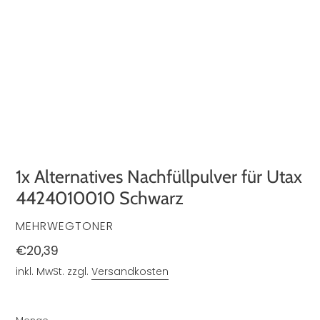
1x Alternatives Nachfüllpulver für Utax
4424010010 Schwarz
VERKÄUFER
MEHRWEGTONER
Normaler
€20,39
Preis
inkl. MwSt. zzgl.
Versandkosten