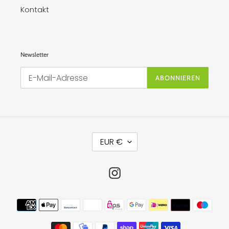
Kontakt
Newsletter
ABONNIEREN
W
EUR €
Ä
H
R
U
Instagram
N
G
Zahlungsmethoden