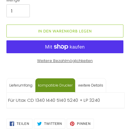
Menge
IN DEN WARENKORB LEGEN
Weitere Bezahlmöglichkeiten
Produkt
wird
zum
Lieferumfang
kompatible Drucker
weitere Details
Warenkorb
hinzugefügt
Für Utax CD 1340 1440 5140 5240 + LP 3240
AUF
AUF
AUF
TEILEN
TWITTERN
PINNEN
FACEBOOK
TWITTER
PINTEREST
TEILEN
TWITTERN
PINNEN