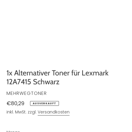
1x Alternativer Toner für Lexmark
12A7415 Schwarz
VERKÄUFER
MEHRWEGTONER
Normaler
€80,29
AUSVERKAUFT
Preis
inkl. MwSt. zzgl.
Versandkosten