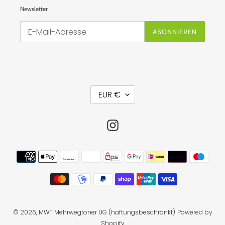
Newsletter
ABONNIEREN
W
EUR €
Ä
H
R
U
Instagram
N
G
Zahlungsmethoden
© 2026,
MWT Mehrwegtoner UG (haftungsbeschränkt)
Powered by
Shopify