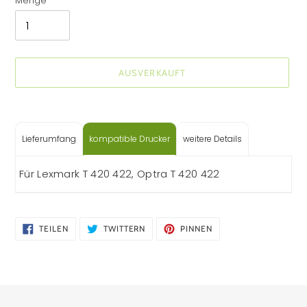
Menge
AUSVERKAUFT
Produkt
wird
zum
Lieferumfang
kompatible Drucker
weitere Details
Warenkorb
hinzugefügt
Für Lexmark T 420 422, Optra T 420 422
AUF
AUF
AUF
TEILEN
TWITTERN
PINNEN
FACEBOOK
TWITTER
PINTEREST
TEILEN
TWITTERN
PINNEN