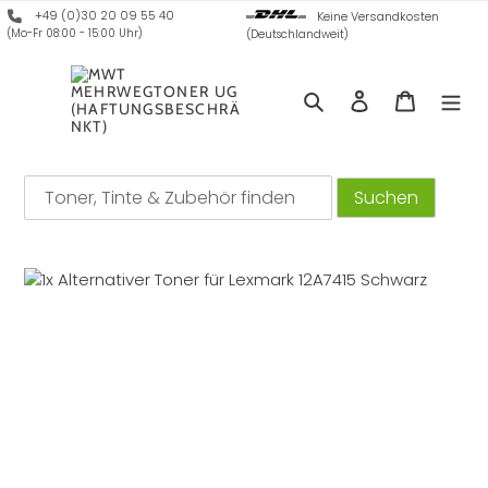
Direkt
+49 (0)30 20 09 55 40
Keine Versandkosten
zum
(Mo-Fr 08:00 - 15:00 Uhr)
(Deutschlandweit)
Inhalt
Suchen
Einloggen
Warenko