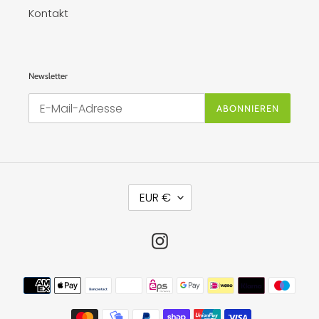
Kontakt
Newsletter
ABONNIEREN
W
EUR €
Ä
H
R
U
Instagram
N
G
Zahlungsmethoden