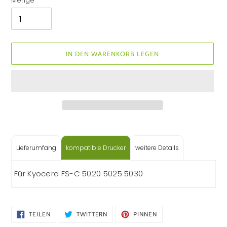
Menge
IN DEN WARENKORB LEGEN
Produkt
wird
zum
Lieferumfang
kompatible Drucker
weitere Details
Warenkorb
hinzugefügt
Für Kyocera FS-C 5020 5025 5030
AUF
AUF
AUF
TEILEN
TWITTERN
PINNEN
FACEBOOK
TWITTER
PINTEREST
TEILEN
TWITTERN
PINNEN