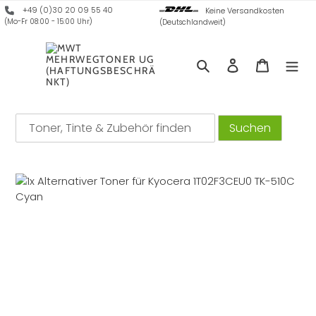
Direkt
+49 (0)30 20 09 55 40
Keine Versandkosten
zum
(Mo-Fr 08:00 - 15:00 Uhr)
(Deutschlandweit)
Inhalt
Suchen
Einloggen
Warenko