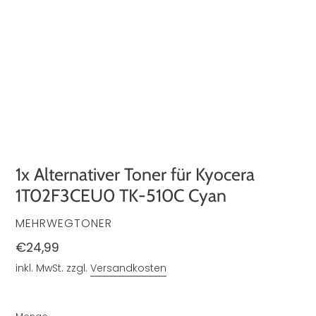
1x Alternativer Toner für Kyocera
1T02F3CEU0 TK-510C Cyan
VERKÄUFER
MEHRWEGTONER
Normaler
€24,99
Preis
inkl. MwSt. zzgl.
Versandkosten